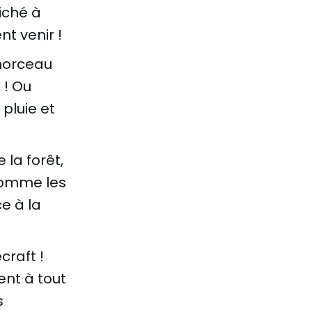
fiché à
nt venir !
 morceau
 ! Ou
pluie et
la forêt,
comme les
e à la
craft !
ent à tout
s