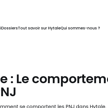
i
Dossiers
Tout savoir sur Hytale
Qui sommes-nous ?
le : Le comportem
PNJ
mment se comportent les PNJ dans Hytale.