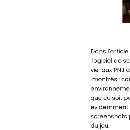
Dans l'articl
logiciel de 
vie aux PNJ d
montrés : com
environnemen
que ce soit p
évidemment m
screenshots 
du jeu.