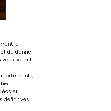
mment le
met de donner
s vous seront
omportements,
 bien
déos et
 définitives