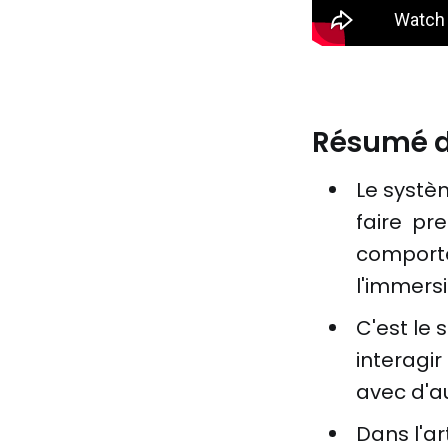
Résumé d
Le systè
faire pre
comporte
l'immersi
C'est le 
interagir
avec d'a
Dans l'ar