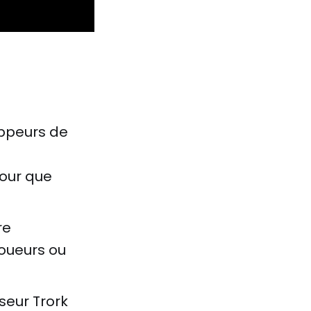
oppeurs de
our que
re
joueurs ou
seur Trork