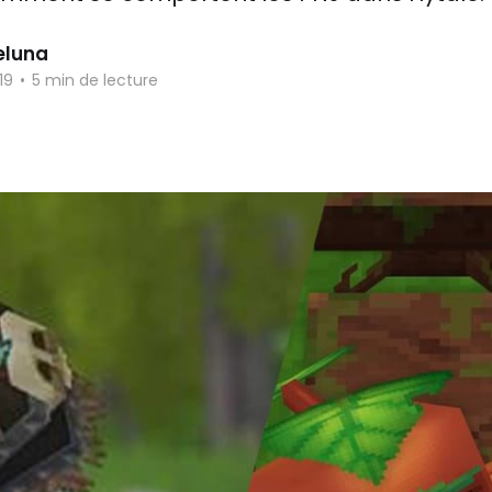
eluna
19
•
5 min de lecture