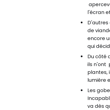
apercevan
l'écran e
D'autres
de viand
encore un
qui décid
Du côté d
ils n'on
plantes, 
lumière e
Les gobel
Incapable
va dès q