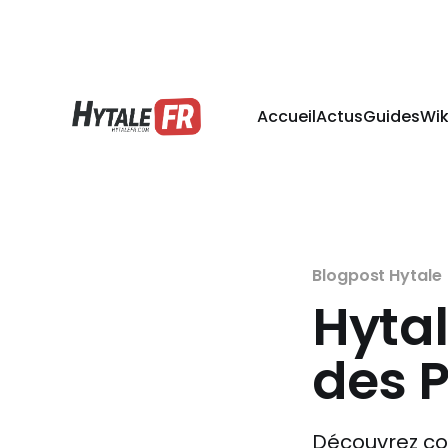
Accueil
Actus
Guides
Wik
Blogpost Hytale
Hyta
des 
Découvrez co